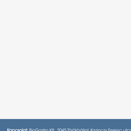
Kapcsolat:
BioGastro Kft., 2045 Törökbálint, Kazinczy Ferenc utc